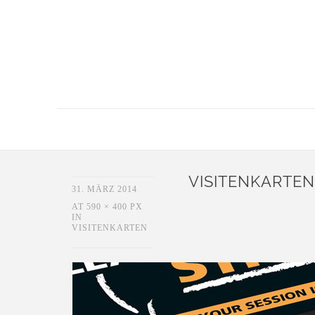
VISITENKARTEN
31. MÄRZ 2014
AT
590 × 400 PX
IN
VISITENKARTEN