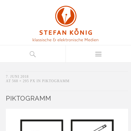
7. JUNI 2018
AT
568 × 295 PX
IN
PIKTOGRAMM
PIKTOGRAMM