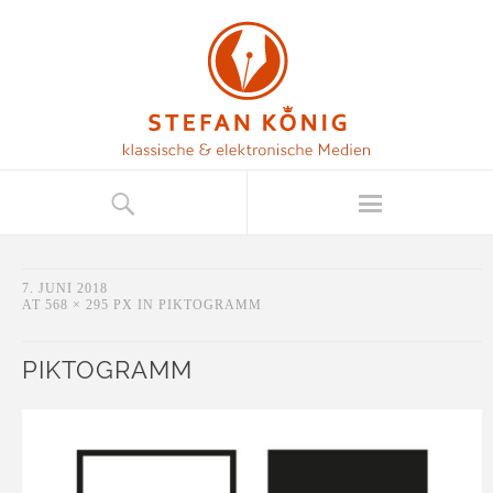
7. JUNI 2018
AT
568 × 295 PX
IN
PIKTOGRAMM
PIKTOGRAMM