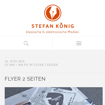
26. JUNI 2018
AT
800 × 400 PX
IN
FLYER 2 SEITEN
FLYER 2 SEITEN